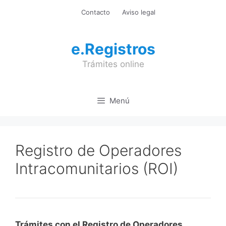
Saltar
Contacto
Aviso legal
al
contenido
e.Registros
Trámites online
Menú
Registro de Operadores
Intracomunitarios (ROI)
Trámites con el Registro de Operadores