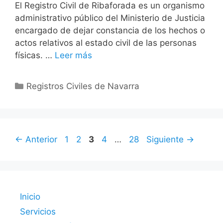
El Registro Civil de Ribaforada es un organismo
administrativo público del Ministerio de Justicia
encargado de dejar constancia de los hechos o
actos relativos al estado civil de las personas
físicas. …
Leer más
Categorías
Registros Civiles de Navarra
Página
Página
Página
Página
Página
←
Anterior
1
2
3
4
…
28
Siguiente
→
Inicio
Servicios