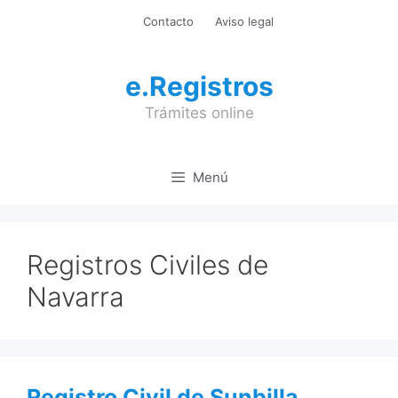
Saltar
Contacto
Aviso legal
al
contenido
e.Registros
Trámites online
Menú
Registros Civiles de
Navarra
Registro Civil de Sunbilla