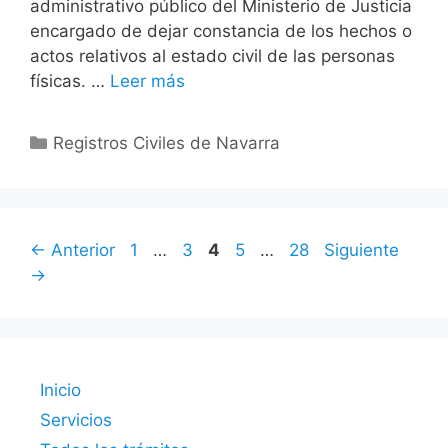
administrativo público del Ministerio de Justicia
encargado de dejar constancia de los hechos o
actos relativos al estado civil de las personas
físicas. …
Leer más
Categorías
Registros Civiles de Navarra
Página
Página
Página
Página
Página
←
Anterior
1
…
3
4
5
…
28
Siguiente
→
Inicio
Servicios