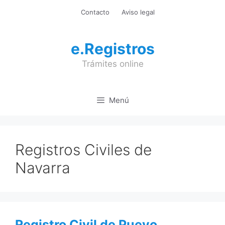
Saltar
Contacto
Aviso legal
al
contenido
e.Registros
Trámites online
Menú
Registros Civiles de
Navarra
Registro Civil de Pueyo