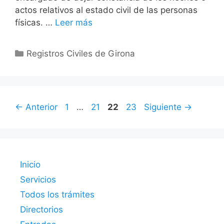
actos relativos al estado civil de las personas
físicas. …
Leer más
Categorías
Registros Civiles de Girona
Página
Página
Página
Página
←
Anterior
1
…
21
22
23
Siguiente
→
Inicio
Servicios
Todos los trámites
Directorios