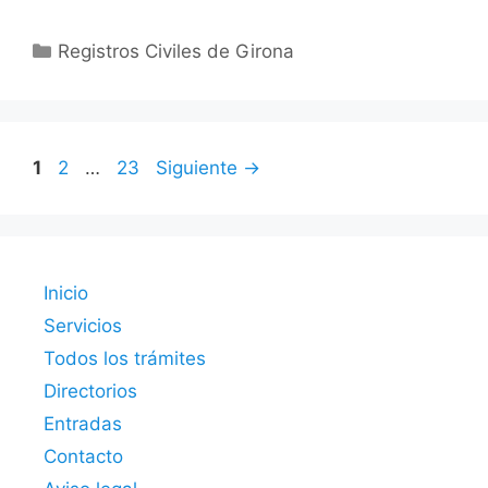
Categorías
Registros Civiles de Girona
Página
Página
Página
1
2
…
23
Siguiente
→
Inicio
Servicios
Todos los trámites
Directorios
Entradas
Contacto