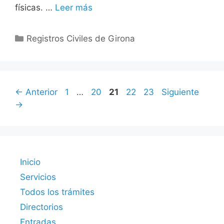
físicas. …
Leer más
Categorías
Registros Civiles de Girona
Página
Página
Página
Página
Página
←
Anterior
1
…
20
21
22
23
Siguiente
→
Inicio
Servicios
Todos los trámites
Directorios
Entradas