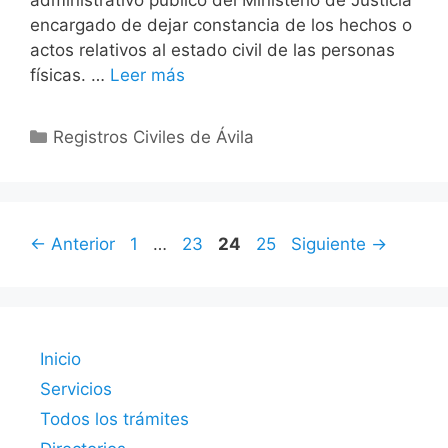
administrativo público del Ministerio de Justicia
encargado de dejar constancia de los hechos o
actos relativos al estado civil de las personas
físicas. …
Leer más
Categorías
Registros Civiles de Ávila
Página
Página
Página
Página
←
Anterior
1
…
23
24
25
Siguiente
→
Inicio
Servicios
Todos los trámites