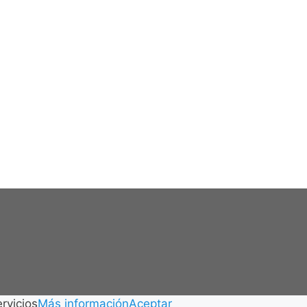
ervicios
Más información
Aceptar