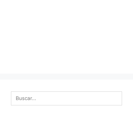
Buscar: