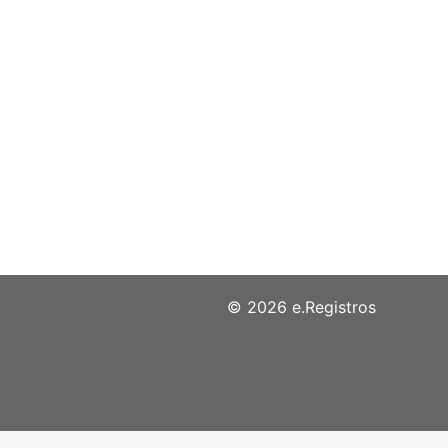
© 2026 e.Registros