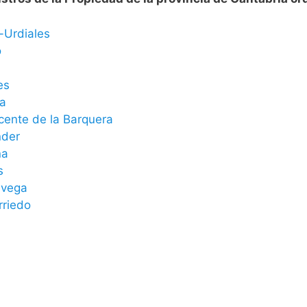
-Urdiales
o
es
sa
cente de la Barquera
nder
ña
s
avega
rriedo