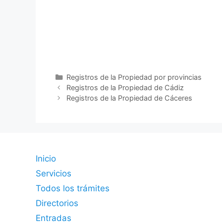
Categorías
Registros de la Propiedad por provincias
Registros de la Propiedad de Cádiz
Registros de la Propiedad de Cáceres
Inicio
Servicios
Todos los trámites
Directorios
Entradas