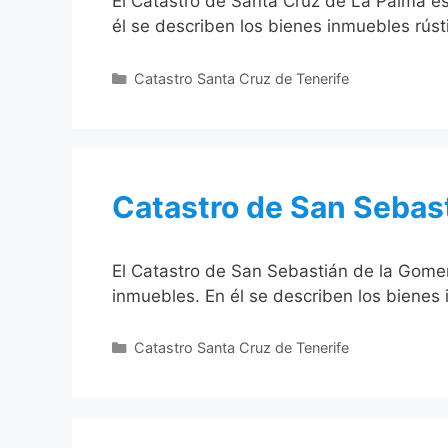
El Catastro de Santa Cruz de La Palma es 
él se describen los bienes inmuebles rús
Categorías
Catastro Santa Cruz de Tenerife
Catastro de San Sebas
El Catastro de San Sebastián de la Gomera
inmuebles. En él se describen los bienes
Categorías
Catastro Santa Cruz de Tenerife