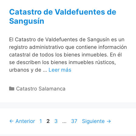
Catastro de Valdefuentes de
Sangusín
El Catastro de Valdefuentes de Sangusín es un
registro administrativo que contiene información
catastral de todos los bienes inmuebles. En él
se describen los bienes inmuebles rústicos,
urbanos y de …
Leer más
Categorías
Catastro Salamanca
Página
Página
Página
Página
←
Anterior
1
2
3
…
37
Siguiente
→