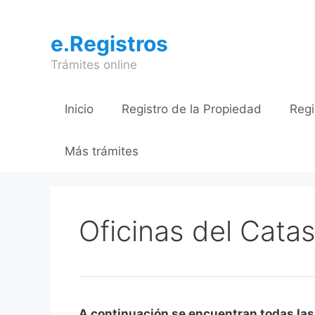
Saltar
al
e.Registros
contenido
Trámites online
Inicio
Registro de la Propiedad
Regi
Más trámites
Oficinas del Catas
A continuación se encuentran todas las O