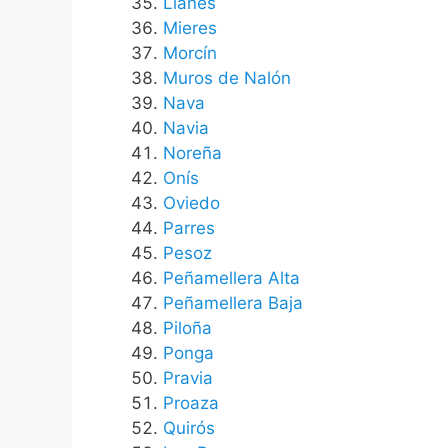
Llanes
Mieres
Morcín
Muros de Nalón
Nava
Navia
Noreña
Onís
Oviedo
Parres
Pesoz
Peñamellera Alta
Peñamellera Baja
Piloña
Ponga
Pravia
Proaza
Quirós