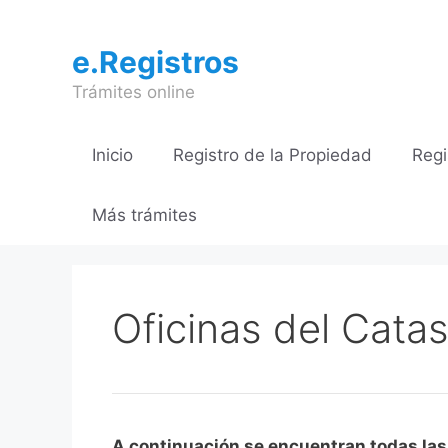
Saltar
al
e.Registros
contenido
Trámites online
Inicio
Registro de la Propiedad
Regi
Más trámites
Oficinas del Catas
A continuación se encuentran todas las 