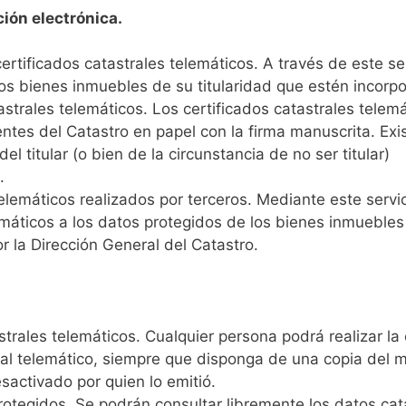
ción electrónica.
rtificados catastrales telemáticos. A través de este ser
los bienes inmuebles de su titularidad que estén incorp
astrales telemáticos. Los certificados catastrales telem
tes del Catastro en papel con la firma manuscrita. Exis
el titular (o bien de la circunstancia de no ser titular)
.
elemáticos realizados por terceros. Mediante este servic
áticos a los datos protegidos de los bienes inmuebles d
r la Dirección General del Catastro.
trales telemáticos. Cualquier persona podrá realizar la
tral telemático, siempre que disponga de una copia del 
esactivado por quien lo emitió.
otegidos. Se podrán consultar libremente los datos cata