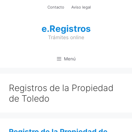
Saltar
Contacto
Aviso legal
al
contenido
e.Registros
Trámites online
Menú
Registros de la Propiedad
de Toledo
Registro de la Propiedad de