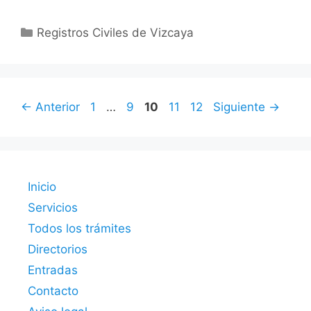
Categorías
Registros Civiles de Vizcaya
Página
Página
Página
Página
Página
←
Anterior
1
…
9
10
11
12
Siguiente
→
Inicio
Servicios
Todos los trámites
Directorios
Entradas
Contacto