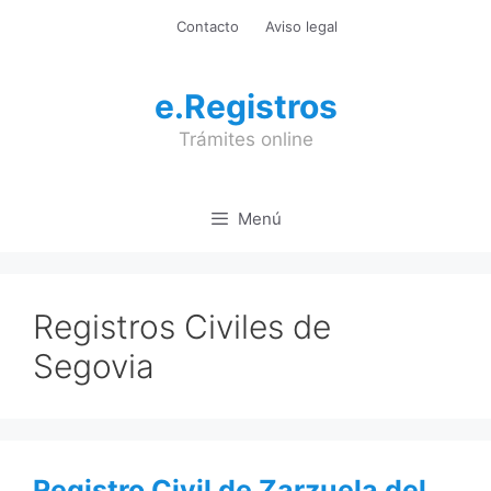
Saltar
Contacto
Aviso legal
al
contenido
e.Registros
Trámites online
Menú
Registros Civiles de
Segovia
Registro Civil de Zarzuela del