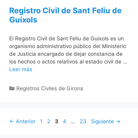
Registro Civil de Sant Feliu de
Guíxols
El Registro Civil de Sant Feliu de Guíxols es un
organismo administrativo público del Ministerio
de Justicia encargado de dejar constancia de
los hechos o actos relativos al estado civil de …
Leer más
Categorías
Registros Civiles de Girona
Página
Página
Página
Página
Página
←
Anterior
1
2
3
4
…
23
Siguiente
→