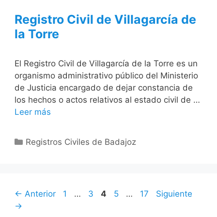
Registro Civil de Villagarcía de
la Torre
El Registro Civil de Villagarcía de la Torre es un
organismo administrativo público del Ministerio
de Justicia encargado de dejar constancia de
los hechos o actos relativos al estado civil de …
Leer más
Categorías
Registros Civiles de Badajoz
Página
Página
Página
Página
Página
←
Anterior
1
…
3
4
5
…
17
Siguiente
→