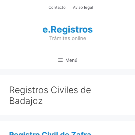
Saltar
Contacto
Aviso legal
al
contenido
e.Registros
Trámites online
Menú
Registros Civiles de
Badajoz
Registro Civil de Zafra