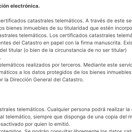
ción electrónica.
rtificados catastrales telemáticos. A través de este ser
los bienes inmuebles de su titularidad que estén incorp
astrales telemáticos. Los certificados catastrales telem
tes del Catastro en papel con la firma manuscrita. Exis
el titular (o bien de la circunstancia de no ser titular)
.
elemáticos realizados por terceros. Mediante este servic
áticos a los datos protegidos de los bienes inmuebles d
r la Dirección General del Catastro.
trales telemáticos. Cualquier persona podrá realizar la
tral telemático, siempre que disponga de una copia del 
esactivado por quien lo emitió.
otegidos. Se podrán consultar libremente los datos cata