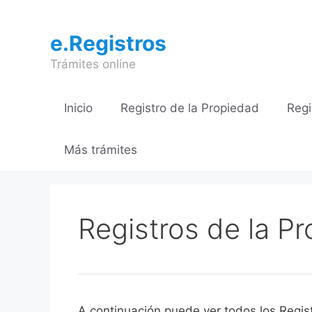
Saltar
al
e.Registros
contenido
Trámites online
Inicio
Registro de la Propiedad
Regi
Más trámites
Registros de la P
A continuación puede ver todos los Regis