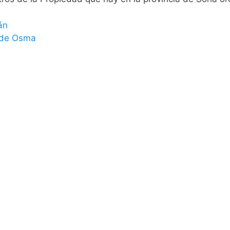
án
o de Osma