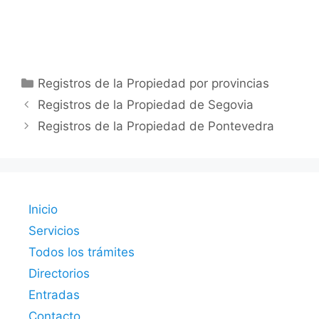
Categorías
Registros de la Propiedad por provincias
Registros de la Propiedad de Segovia
Registros de la Propiedad de Pontevedra
Inicio
Servicios
Todos los trámites
Directorios
Entradas
Contacto