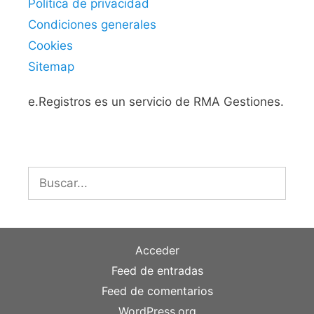
Política de privacidad
Condiciones generales
Cookies
Sitemap
e.Registros es un servicio de RMA Gestiones.
Buscar:
Acceder
Feed de entradas
Feed de comentarios
WordPress.org