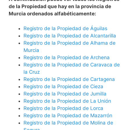
de la Propiedad que hay en la provincia de
Murcia ordenados alfabéticamente:
Registro de la Propiedad de Águilas
Registro de la Propiedad de Alcantarilla
Registro de la Propiedad de Alhama de
Murcia
Registro de la Propiedad de Archena
Registro de la Propiedad de Caravaca de
la Cruz
Registro de la Propiedad de Cartagena
Registro de la Propiedad de Cieza
Registro de la Propiedad de Jumilla
Registro de la Propiedad de La Unión
Registro de la Propiedad de Lorca
Registro de la Propiedad de Mazarrón
Registro de la Propiedad de Molina de
Segura