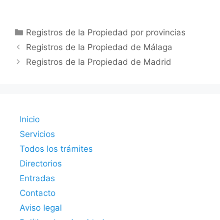
Categorías
Registros de la Propiedad por provincias
Registros de la Propiedad de Málaga
Registros de la Propiedad de Madrid
Inicio
Servicios
Todos los trámites
Directorios
Entradas
Contacto
Aviso legal