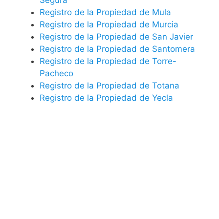
Registro de la Propiedad de Mula
Registro de la Propiedad de Murcia
Registro de la Propiedad de San Javier
Registro de la Propiedad de Santomera
Registro de la Propiedad de Torre-
Pacheco
Registro de la Propiedad de Totana
Registro de la Propiedad de Yecla