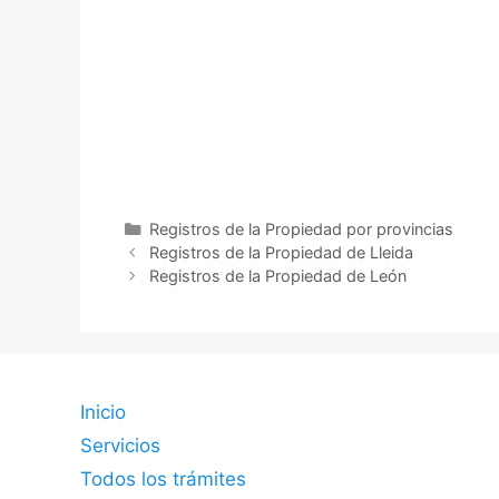
Categorías
Registros de la Propiedad por provincias
Registros de la Propiedad de Lleida
Registros de la Propiedad de León
Inicio
Servicios
Todos los trámites