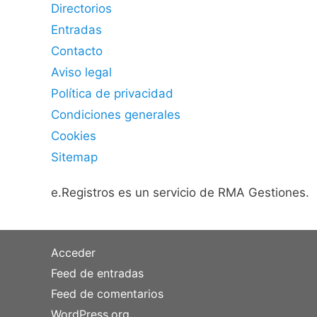
Directorios
Entradas
Contacto
Aviso legal
Política de privacidad
Condiciones generales
Cookies
Sitemap
e.Registros es un servicio de RMA Gestiones.
Acceder
Feed de entradas
Feed de comentarios
WordPress.org