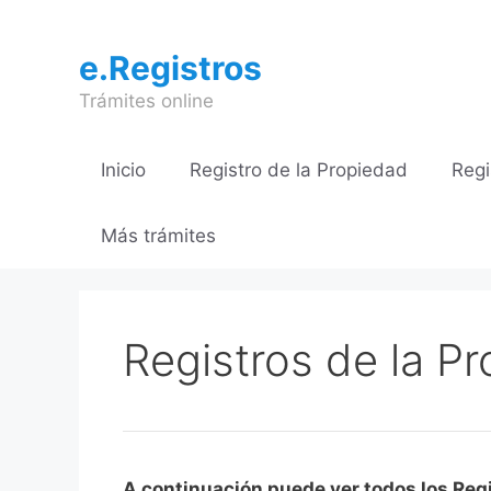
Saltar
al
e.Registros
contenido
Trámites online
Inicio
Registro de la Propiedad
Regi
Más trámites
Registros de la P
A continuación puede ver todos los Reg