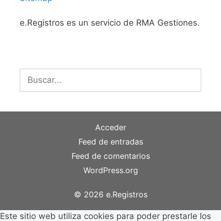
e.Registros es un servicio de RMA Gestiones.
Buscar:
Acceder
Feed de entradas
Feed de comentarios
WordPress.org
© 2026 e.Registros
Este sitio web utiliza cookies para poder prestarle los