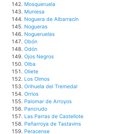
Mosqueruela
Muniesa
Noguera de Albarracín
Nogueras
Nogueruelas
Obón
Odón
Ojos Negros
Olba
Oliete
Los Olmos
Orihuela del Tremedal
Orrios
Palomar de Arroyos
Pancrudo
Las Parras de Castellote
Peñarroya de Tastavins
Peracense