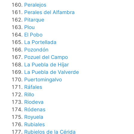
Peralejos
Perales del Alfambra
Pitarque
Plou
El Pobo
La Portellada
Pozondón
Pozuel del Campo
La Puebla de Híjar
La Puebla de Valverde
Puertomingalvo
Ráfales
Rillo
Riodeva
Ródenas
Royuela
Rubiales
Rubielos de la Cérida