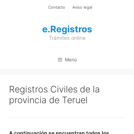
Saltar
Contacto
Aviso legal
al
contenido
e.Registros
Trámites online
Menú
Registros Civiles de la
provincia de Teruel
A continuación se encuentran todos los