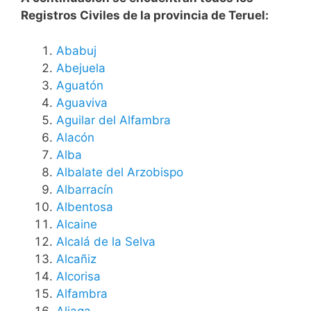
Registros Civiles de la provincia de Teruel:
Ababuj
Abejuela
Aguatón
Aguaviva
Aguilar del Alfambra
Alacón
Alba
Albalate del Arzobispo
Albarracín
Albentosa
Alcaine
Alcalá de la Selva
Alcañiz
Alcorisa
Alfambra
Aliaga