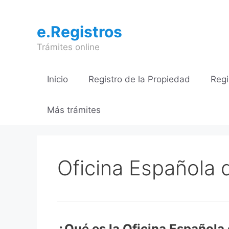
Saltar
al
e.Registros
contenido
Trámites online
Inicio
Registro de la Propiedad
Regi
Más trámites
Oficina Española
¿Qué es la Oficina Española