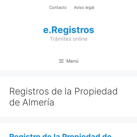
Saltar
Contacto
Aviso legal
al
contenido
e.Registros
Trámites online
Menú
Registros de la Propiedad
de Almería
Registro de la Propiedad de