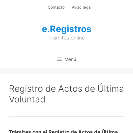
Saltar
Contacto
Aviso legal
al
contenido
e.Registros
Trámites online
Menú
Registro de Actos de Última
Voluntad
Trámites con el Registro de Actos de Última